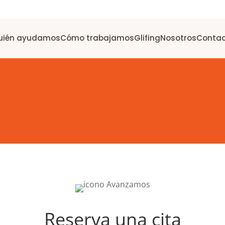
uién ayudamos
Cómo trabajamos
Glifing
Nosotros
Conta
Reserva una cita