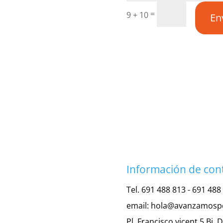
=
9 + 10
En
Información de con
Tel. 691 488 813 - 691 488
email:
hola@avanzamosp
Pl. Francisco vicent 5 Bj. 