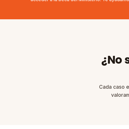
¿No 
Cada caso e
valora