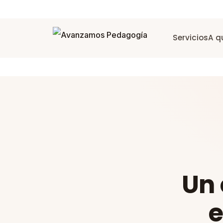
Servicios
A q
Un 
e