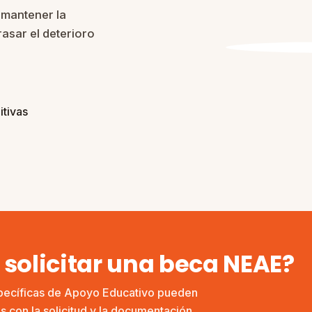
 mantener la
rasar el deterioro
itivas
solicitar una beca NEAE?
pecíficas de Apoyo Educativo pueden
 con la solicitud y la documentación.