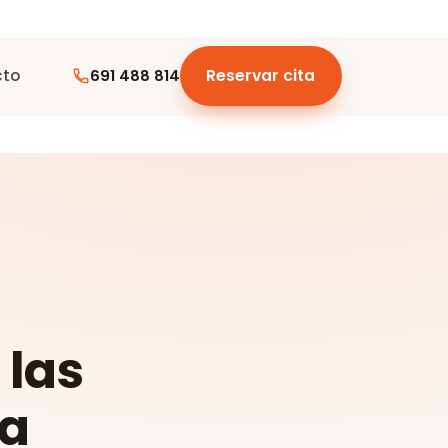
cto
Reservar cita
691 488 814
 las
ia