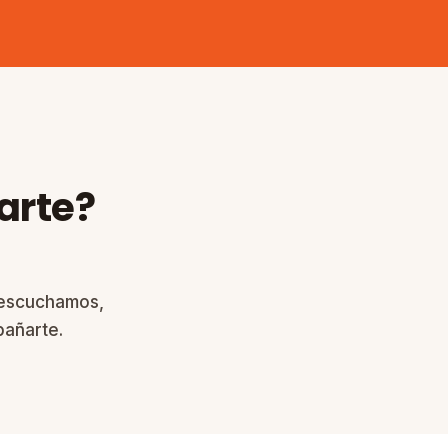
arte?
 escuchamos,
añarte.